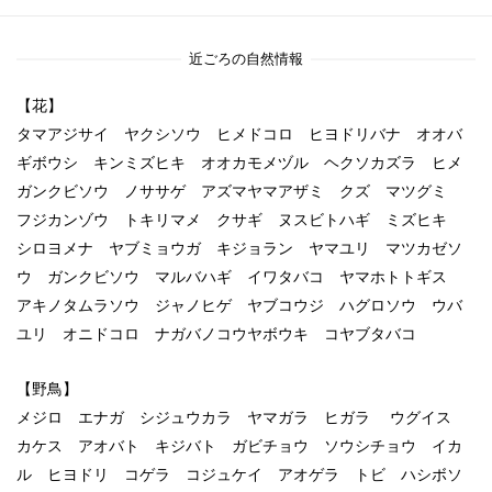
ブ
近ごろの自然情報
【花】
タマアジサイ ヤクシソウ ヒメドコロ ヒヨドリバナ オオバ
ギボウシ キンミズヒキ オオカモメヅル ヘクソカズラ ヒメ
ガンクビソウ ノササゲ アズマヤマアザミ クズ マツグミ
フジカンゾウ トキリマメ クサギ ヌスビトハギ ミズヒキ
シロヨメナ ヤブミョウガ キジョラン ヤマユリ マツカゼソ
ウ ガンクビソウ マルバハギ イワタバコ ヤマホトトギス
アキノタムラソウ ジャノヒゲ ヤブコウジ ハグロソウ ウバ
ユリ オニドコロ ナガバノコウヤボウキ コヤブタバコ
【野鳥】
メジロ エナガ シジュウカラ ヤマガラ ヒガラ ウグイス
カケス アオバト キジバト ガビチョウ ソウシチョウ イカ
ル ヒヨドリ コゲラ コジュケイ アオゲラ トビ ハシボソ