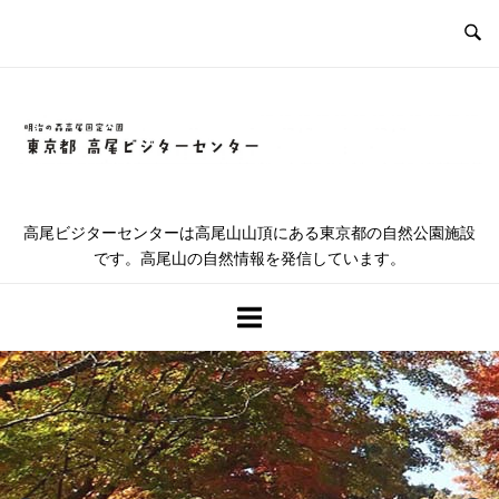
コ
ン
テ
ン
ツ
ホ
へ
ス
ー
キ
高尾ビジターセンターは高尾山山頂にある東京都の自然公園施設
ッ
です。高尾山の自然情報を発信しています。
ム
プ