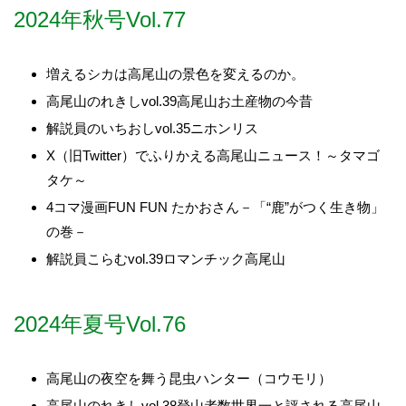
2024年秋号Vol.77
増えるシカは高尾山の景色を変えるのか。
高尾山のれきしvol.39高尾山お土産物の今昔
解説員のいちおしvol.35ニホンリス
X（旧Twitter）でふりかえる高尾山ニュース！～タマゴ
タケ～
4コマ漫画FUN FUN たかおさん－「“鹿”がつく生き物」
の巻－
解説員こらむvol.39ロマンチック高尾山
2024年夏号Vol.76
高尾山の夜空を舞う昆虫ハンター（コウモリ）
高尾山のれきしvol.38登山者数世界一と評される高尾山