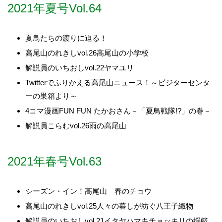
2021年夏号Vol.64
夏鳥たちの渡りに迫る！
高尾山のれきしvol.26高尾山の小学校
解説員のいちおしvol.22ヤマユリ
Twitterでふりかえる高尾山ニュース！～ビジターセンタ
ーの巣箱より～
4コマ漫画FUN FUN たかおさん－「夏鳥戦隊!?」の巻－
解説員こらむvol.26雨の高尾山
2021年春号Vol.63
シーズン・イン！高尾山 春のチョウ
高尾山のれきしvol.25人々の暮しが紡ぐ八王子織物
解説員のいちおしvol.21イタヤハマキチョッキリの揺籃