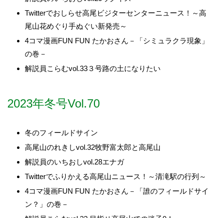
Twitterでおしらせ高尾ビジターセンターニュース！～高
尾山花めぐり手ぬぐい新発売～
4コマ漫画FUN FUN たかおさん－「シミュラクラ現象」
の巻－
解説員こらむvol.33３号路の土になりたい
2023年冬号Vol.70
冬のフィールドサイン
高尾山のれきしvol.32牧野富太郎と高尾山
解説員のいちおしvol.28エナガ
Twitterでふりかえる高尾山ニュース！～清滝駅の行列～
4コマ漫画FUN FUN たかおさん－「誰のフィールドサイ
ン？」の巻－