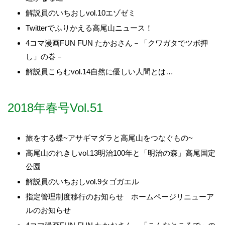
解説員のいちおしvol.10エゾゼミ
Twitterでふりかえる高尾山ニュース！
4コマ漫画FUN FUN たかおさん－「クワガタでツボ押
し」の巻－
解説員こらむvol.14自然に優しい人間とは…
2018年春号Vol.51
旅をする蝶~アサギマダラと高尾山をつなぐもの~
高尾山のれきしvol.13明治100年と「明治の森」高尾国定
公園
解説員のいちおしvol.9タゴガエル
指定管理制度移行のお知らせ ホームページリニューア
ルのお知らせ