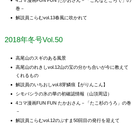
4コマ漫画FUN FUN たかおさん－「こんなところで」の
巻－
解説員こらむvol.13春風に吹かれて
2018年冬号Vol.50
高尾山のスギのある風景
高尾山のれきしvol.12山の宝の分かち合いが今に教えて
くれるもの
解説員のいちおしvol.8芽鱗痕【がりんこん】
シモバシラの氷の華の初確認情報（山頂周辺）
4コマ漫画FUN FUN たかおさん－「たこ杉のうろ」の巻
－
解説員こらむvol.12のぶすま50回目の発行を迎えて