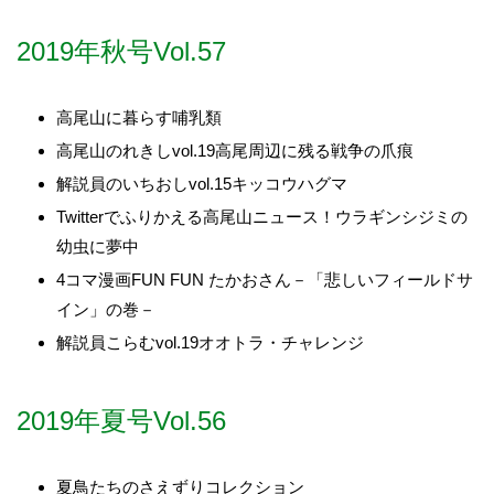
2019年秋号Vol.57
高尾山に暮らす哺乳類
高尾山のれきしvol.19高尾周辺に残る戦争の爪痕
解説員のいちおしvol.15キッコウハグマ
Twitterでふりかえる高尾山ニュース！ウラギンシジミの
幼虫に夢中
4コマ漫画FUN FUN たかおさん－「悲しいフィールドサ
イン」の巻－
解説員こらむvol.19オオトラ・チャレンジ
2019年夏号Vol.56
夏鳥たちのさえずりコレクション