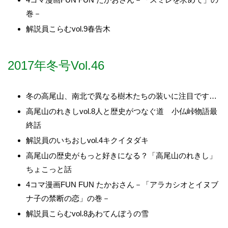
巻－
解説員こらむvol.9春告木
2017年冬号Vol.46
冬の高尾山、南北で異なる樹木たちの装いに注目です…
高尾山のれきしvol.8人と歴史がつなぐ道 小仏峠物語最
終話
解説員のいちおしvol.4キクイタダキ
高尾山の歴史がもっと好きになる？「高尾山のれきし」
ちょこっと話
4コマ漫画FUN FUN たかおさん－「アラカシオとイヌブ
ナ子の禁断の恋」の巻－
解説員こらむvol.8あわてんぼうの雪