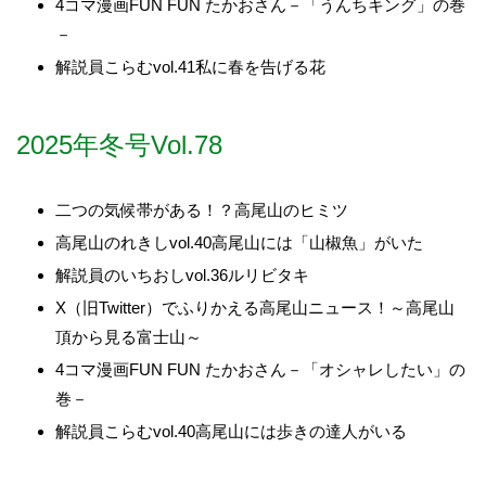
4コマ漫画FUN FUN たかおさん－「うんちキング」の巻
－
解説員こらむvol.41私に春を告げる花
2025年冬号Vol.78
二つの気候帯がある！？高尾山のヒミツ
高尾山のれきしvol.40高尾山には「山椒魚」がいた
解説員のいちおしvol.36ルリビタキ
X（旧Twitter）でふりかえる高尾山ニュース！～高尾山
頂から見る富士山～
4コマ漫画FUN FUN たかおさん－「オシャレしたい」の
巻－
解説員こらむvol.40高尾山には歩きの達人がいる