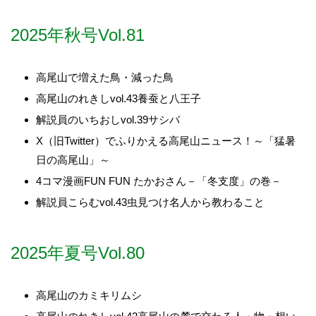
2025年秋号Vol.81
高尾山で増えた鳥・減った鳥
高尾山のれきしvol.43養蚕と八王子
解説員のいちおしvol.39サシバ
X（旧Twitter）でふりかえる高尾山ニュース！～「猛暑
日の高尾山」～
4コマ漫画FUN FUN たかおさん－「冬支度」の巻－
解説員こらむvol.43虫見つけ名人から教わること
2025年夏号Vol.80
高尾山のカミキリムシ