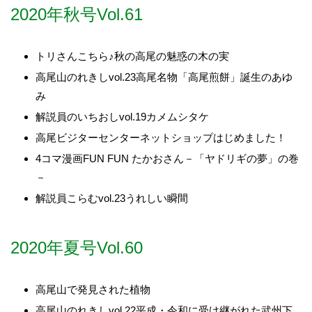
2020年秋号Vol.61
トリさんこちら♪秋の高尾の魅惑の木の実
高尾山のれきしvol.23高尾名物「高尾煎餅」誕生のあゆ
み
解説員のいちおしvol.19カメムシタケ
高尾ビジターセンターネットショップはじめました！
4コマ漫画FUN FUN たかおさん－「ヤドリギの夢」の巻
－
解説員こらむvol.23うれしい瞬間
2020年夏号Vol.60
高尾山で発見された植物
高尾山のれきしvol.22平成・令和に受け継がれた武州下