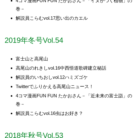
4コマ漫画FUN FUN たかおさん－「イヌがつく植物」の
巻－
解説員こらむvol.17思い出のカエル
2019年冬号Vol.54
富士山と高尾山
高尾山のれきしvol.16中西悟道歌碑建立秘話
解説員のいちおしvol.12ハミズゴケ
Twitterでふりかえる高尾山ニュース！
4コマ漫画FUN FUN たかおさん－「近未来の富士詣」の
巻－
解説員こらむvol.16虫はお好き？
2018年秋号Vol.53