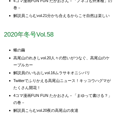
4コマ漫画FUN FUN たかおさん－「ノネコも外来種」の
巻－
解説員こらむvol.21分かち合えるからこそ自然は楽しい
2020年冬号Vol.58
蛾の繭
高尾山のれきしvol.20人々の想いがつなぐ、高尾山のケ
ーブルカー
解説員のいちおしvol.16ムラサキオニシバリ
Twitterでふりかえる高尾山ニュース！キッコウハグマが
たくさん開花！
4コマ漫画FUN FUN たかおさん－「まゆって書ける？」
の巻－
解説員こらむvol.20夜の高尾山の友達