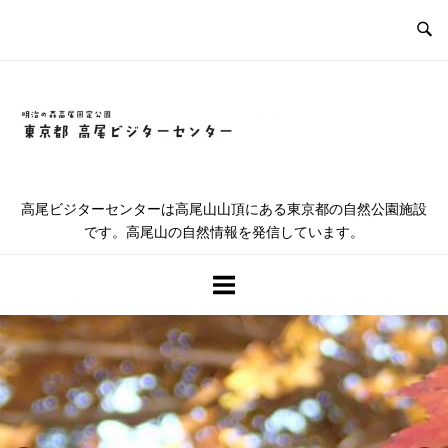
コ
ン
テ
ン
ツ
ホ
へ
ス
ー
キ
高尾ビジターセンターは高尾山山頂にある東京都の自然公園施設
ッ
です。高尾山の自然情報を発信しています。
ム
プ