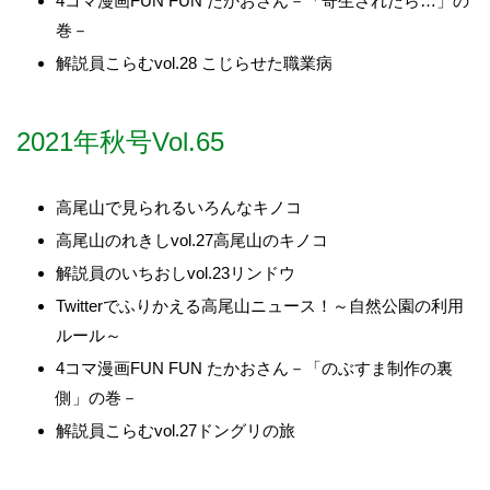
4コマ漫画FUN FUN たかおさん－「寄生されたら…」の
巻－
解説員こらむvol.28 こじらせた職業病
2021年秋号Vol.65
高尾山で見られるいろんなキノコ
高尾山のれきしvol.27高尾山のキノコ
解説員のいちおしvol.23リンドウ
Twitterでふりかえる高尾山ニュース！～自然公園の利用
ルール～
4コマ漫画FUN FUN たかおさん－「のぶすま制作の裏
側」の巻－
解説員こらむvol.27ドングリの旅