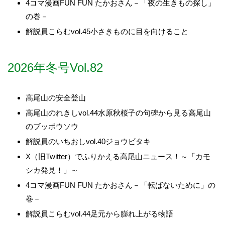
4コマ漫画FUN FUN たかおさん－「夜の生きもの探し」
の巻－
解説員こらむvol.45小さきものに目を向けること
2026年冬号Vol.82
高尾山の安全登山
高尾山のれきしvol.44水原秋桜子の句碑から見る高尾山
のブッポウソウ
解説員のいちおしvol.40ジョウビタキ
X（旧Twitter）でふりかえる高尾山ニュース！～「カモ
シカ発見！」～
4コマ漫画FUN FUN たかおさん－「転ばないために」の
巻－
解説員こらむvol.44足元から膨れ上がる物語