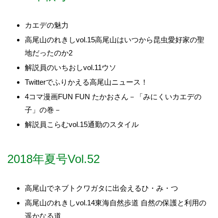
カエデの魅力
高尾山のれきしvol.15高尾山はいつから昆虫愛好家の聖
地だったのか2
解説員のいちおしvol.11ウソ
Twitterでふりかえる高尾山ニュース！
4コマ漫画FUN FUN たかおさん－「みにくいカエデの
子」の巻－
解説員こらむvol.15通勤のスタイル
2018年夏号Vol.52
高尾山でネブトクワガタに出会えるひ・み・つ
高尾山のれきしvol.14東海自然歩道 自然の保護と利用の
遥かなる道