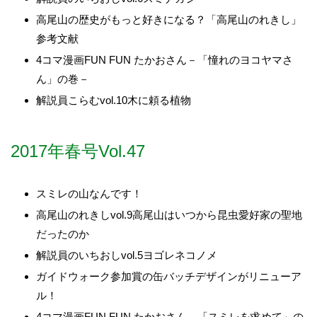
高尾山の歴史がもっと好きになる？「高尾山のれきし」
参考文献
4コマ漫画FUN FUN たかおさん－「憧れのヨコヤマさ
ん」の巻－
解説員こらむvol.10木に頼る植物
2017年春号Vol.47
スミレの山なんです！
高尾山のれきしvol.9高尾山はいつから昆虫愛好家の聖地
だったのか
解説員のいちおしvol.5ヨゴレネコノメ
ガイドウォーク参加賞の缶バッチデザインがリニューア
ル！
4コマ漫画FUN FUN たかおさん－「スミレを求めて」の