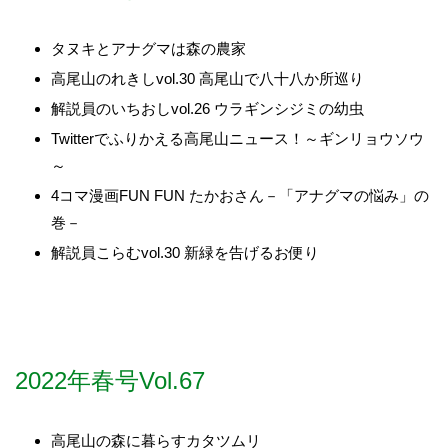
タヌキとアナグマは森の農家
高尾山のれきしvol.30 高尾山で八十八か所巡り
解説員のいちおしvol.26 ウラギンシジミの幼虫
Twitterでふりかえる高尾山ニュース！～ギンリョウソウ
～
4コマ漫画FUN FUN たかおさん－「アナグマの悩み」の
巻－
解説員こらむvol.30 新緑を告げるお便り
2022年春号Vol.67
高尾山の森に暮らすカタツムリ