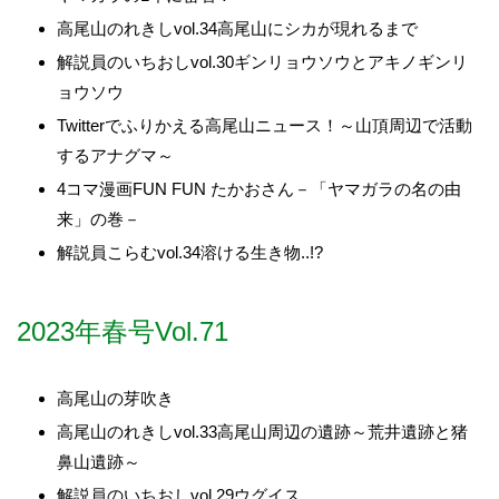
高尾山のれきしvol.34高尾山にシカが現れるまで
解説員のいちおしvol.30ギンリョウソウとアキノギンリ
ョウソウ
Twitterでふりかえる高尾山ニュース！～山頂周辺で活動
するアナグマ～
4コマ漫画FUN FUN たかおさん－「ヤマガラの名の由
来」の巻－
解説員こらむvol.34溶ける生き物..!?
2023年春号Vol.71
高尾山の芽吹き
高尾山のれきしvol.33高尾山周辺の遺跡～荒井遺跡と猪
鼻山遺跡～
解説員のいちおしvol.29ウグイス