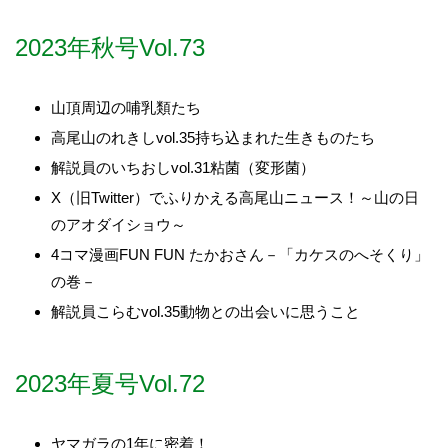
2023年秋号Vol.73
山頂周辺の哺乳類たち
高尾山のれきしvol.35持ち込まれた生きものたち
解説員のいちおしvol.31粘菌（変形菌）
X（旧Twitter）でふりかえる高尾山ニュース！～山の日
のアオダイショウ～
4コマ漫画FUN FUN たかおさん－「カケスのへそくり」
の巻－
解説員こらむvol.35動物との出会いに思うこと
2023年夏号Vol.72
ヤマガラの1年に密着！