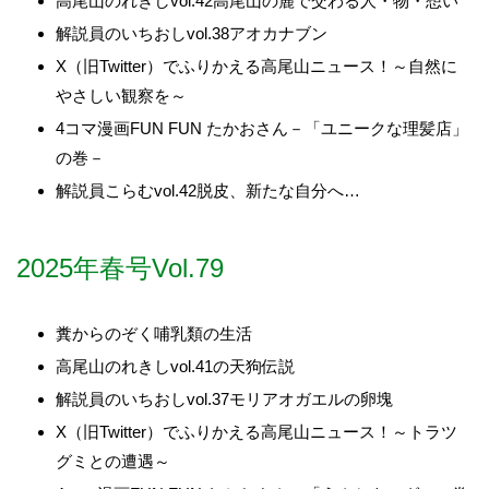
高尾山のれきしvol.42高尾山の麓で交わる人・物・想い
解説員のいちおしvol.38アオカナブン
X（旧Twitter）でふりかえる高尾山ニュース！～自然に
やさしい観察を～
4コマ漫画FUN FUN たかおさん－「ユニークな理髪店」
の巻－
解説員こらむvol.42脱皮、新たな自分へ…
2025年春号Vol.79
糞からのぞく哺乳類の生活
高尾山のれきしvol.41の天狗伝説
解説員のいちおしvol.37モリアオガエルの卵塊
X（旧Twitter）でふりかえる高尾山ニュース！～トラツ
グミとの遭遇～