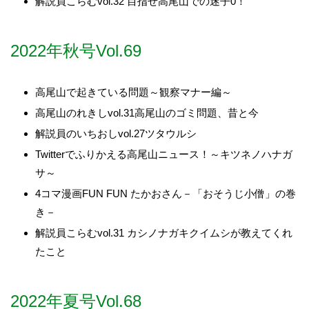
解説員こらむvol.32 目指せ高尾山での迷子0！
2022年秋号Vol.69
高尾山で起きている問題～観察マナー編～
高尾山のれきしvol.31高尾山のゴミ問題、昔と今
解説員のいちおしvol.27ツタウルシ
Twitterでふりかえる高尾山ニュース！～キツネノハナガ
サ～
4コマ漫画FUN FUN たかおさん－「おそうじ小僧」の巻
き－
解説員こらむvol.31 カシノナガキクイムシが教えてくれ
たこと
2022年夏号Vol.68