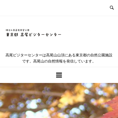
コ
ン
テ
ン
ツ
ホ
へ
ス
ー
キ
高尾ビジターセンターは高尾山山頂にある東京都の自然公園施設
ッ
です。高尾山の自然情報を発信しています。
ム
プ