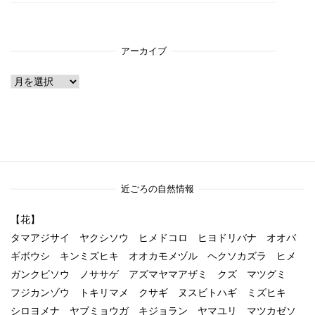
アーカイブ
ア
ー
カ
イ
ブ
近ごろの自然情報
【花】
タマアジサイ ヤクシソウ ヒメドコロ ヒヨドリバナ オオバ
ギボウシ キンミズヒキ オオカモメヅル ヘクソカズラ ヒメ
ガンクビソウ ノササゲ アズマヤマアザミ クズ マツグミ
フジカンゾウ トキリマメ クサギ ヌスビトハギ ミズヒキ
シロヨメナ ヤブミョウガ キジョラン ヤマユリ マツカゼソ