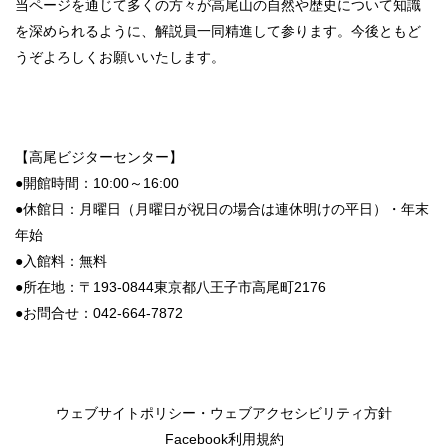
当ページを通じて多くの方々が高尾山の自然や歴史について知識
を深められるように、解説員一同精進して参ります。今後ともど
うぞよろしくお願いいたします。
【高尾ビジターセンター】
●開館時間：10:00～16:00
●休館日：月曜日（
月曜日
が
祝日
の
場合
は
連休明けの平日）・年末
年始
●入館料：無料
●所在地：〒193-0844東京都八王子市高尾町2176
●お問合せ：042-664-7872
ウェブサイトポリシー・ウェブアクセシビリティ方針
Facebook利用規約