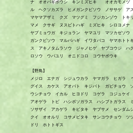
ョ
ナ オオバギボウシ キンミズヒキ オオカモメヅ
ル ヘクソカズラ ヒメガンクビソウ ノササゲ ア
ン
マヤマアザミ クズ マツグミ フジカンゾウ トキ
マメ クサギ ヌスビトハギ ミズヒキ シロヨメ
ヤブミョウガ キジョラン ヤマユリ マツカゼソ
ガンクビソウ マルバハギ イワタバコ ヤマホトト
ス アキノタムラソウ ジャノヒゲ ヤブコウジ ハ
ロソウ ウバユリ オニドコロ コウヤボウキ
【野鳥】
メジロ エナガ シジュウカラ ヤマガラ ヒガラ 
グイス カケス アオバト キジバト ガビチョウ 
ウシチョウ イカル ヒヨドリ コゲラ コジュケ
アオゲラ トビ ハシボソガラス ハシブトガラス 
ソサザイ アカゲラ キビタキ ヤブサメ センダム
クイ オオルリ コサメビタキ サンコウチョウ ツ
ドリ ホトトギス