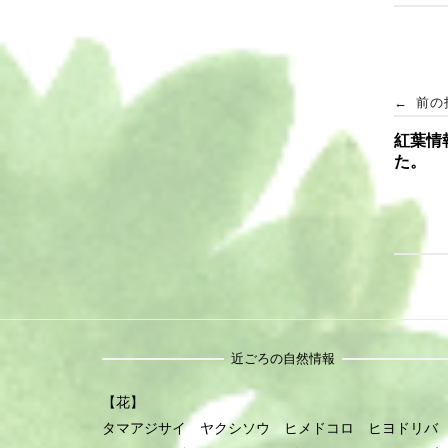
投
←
前の
紅葉情
稿
た。
ナ
ビ
ゲ
ー
近ごろの自然情報
シ
【花】
タマアジサイ ヤクシソウ ヒメドコロ ヒヨドリバ