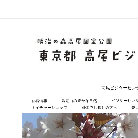
コ
ン
テ
ン
ツ
ホ
へ
ス
ー
キ
ッ
ム
プ
高尾ビジターセン
新着情報
高尾山の豊かな自然
ビジターセン
ネイチャーショップ
団体でお越しの方へ
登