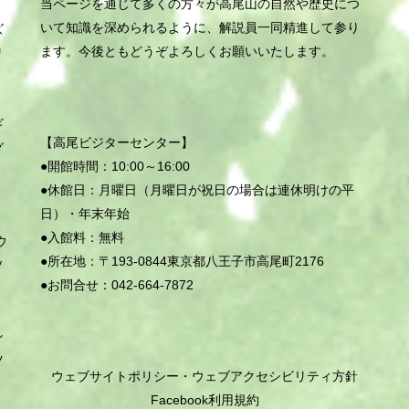
当ページを通じて多くの方々が高尾山の自然や歴史につ
いて知識を深められるように、解説員一同精進して参り
ズ
ます。今後ともどうぞよろしくお願いいたします。
リ
ナ
ウ
ギ
【高尾ビジターセンター】
グ
●開館時間：10:00～16:00
●休館日：月曜日（
月曜日
が
祝日
の
場合
は
連休明けの平
日）・年末年始
●入館料：無料
ウ
●所在地：〒193-0844東京都八王子市高尾町2176
ソ
●お問合せ：042-664-7872
イ
ミ
シ
ツ
ウェブサイトポリシー・ウェブアクセシビリティ方針
Facebook利用規約