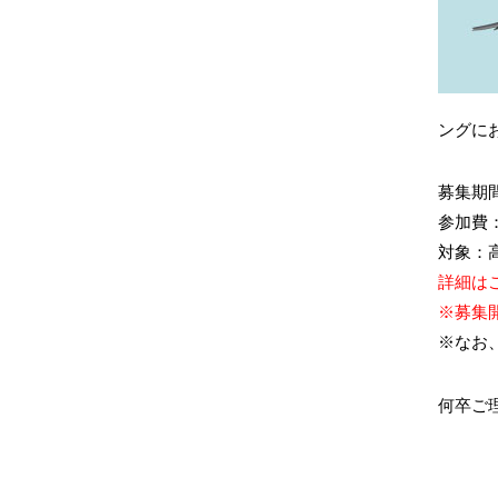
ングに
募集期間：
参加費：
対象：高
詳細は
※募集開
※なお
何卒ご