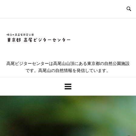
コ
ン
テ
ン
ツ
ホ
へ
ス
ー
キ
高尾ビジターセンターは高尾山山頂にある東京都の自然公園施設
ッ
です。高尾山の自然情報を発信しています。
ム
プ