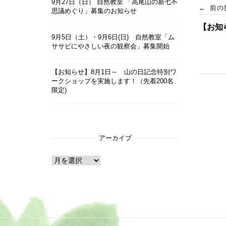
投
9月27日（日） 自然教室 「高尾山の新七不
←
前の
思議めぐり」募集のお知らせ
【お知
稿
9月5日（土）・9月6日(日) 自然教室「ム
ササビにやさしい夜の観察会」募集開始
ナ
【お知らせ】8月1日～ 山の日記念特別ワ
ビ
ークショップを実施します！（先着200名
限定)
ゲ
ー
アーカイブ
シ
ア
ー
ョ
カ
イ
ン
ブ