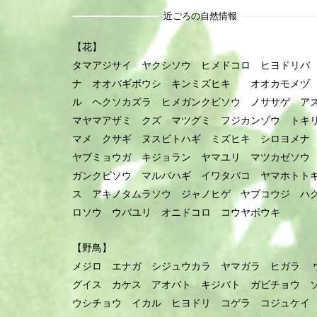
近ごろの自然情報
【花】
タマアジサイ ヤクシソウ ヒメドコロ ヒヨドリバ
ナ オオバギボウシ キンミズヒキ オオカモメヅ
ル ヘクソカズラ ヒメガンクビソウ ノササゲ ア
マヤマアザミ クズ マツグミ フジカンゾウ トキ
マメ クサギ ヌスビトハギ ミズヒキ シロヨメ
ヤブミョウガ キジョラン ヤマユリ マツカゼソ
ガンクビソウ マルバハギ イワタバコ ヤマホトト
ス アキノタムラソウ ジャノヒゲ ヤブコウジ ハ
ロソウ ウバユリ オニドコロ コウヤボウキ
【野鳥】
メジロ エナガ シジュウカラ ヤマガラ ヒガラ 
グイス カケス アオバト キジバト ガビチョウ 
ウシチョウ イカル ヒヨドリ コゲラ コジュケ