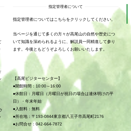
指定管理者について
指定管理者についてはこちらをクリックしてください。
当ページを通じて多くの方々が高尾山の自然や歴史につ
いて知識を深められるように、解説員一同精進して参り
ズ
ます。今後ともどうぞよろしくお願いいたします。
リ
ナ
ウ
ギ
【高尾ビジターセンター】
グ
●開館時間：10:00～16:00
●休館日：月曜日（
月曜日
が
祝日
の
場合
は
連休明けの平
日）・年末年始
●入館料：無料
ウ
●所在地：〒193-0844東京都八王子市高尾町2176
ソ
●お問合せ：042-664-7872
イ