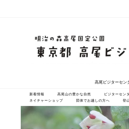
コ
ン
テ
ン
ツ
ホ
へ
ス
ー
キ
ッ
ム
プ
高尾ビジターセン
新着情報
高尾山の豊かな自然
ビジターセン
ネイチャーショップ
団体でお越しの方へ
登