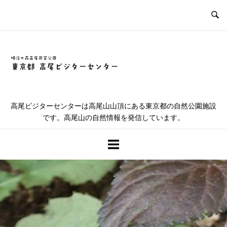
コ
ン
テ
ン
ツ
ホ
へ
ス
ー
キ
高尾ビジターセンターは高尾山山頂にある東京都の自然公園施設
ッ
です。高尾山の自然情報を発信しています。
ム
プ