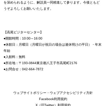
を深められるように、解説員一同精進して参ります。今後ともど
うぞよろしくお願いいたします。
【高尾ビジターセンター】
●開館時間：10:00～16:00
●休館日：月曜日（
月曜日
が
祝日
の
場合
は
連休明けの平日）・年末
年始
●入館料：無料
●所在地：〒193-0844東京都八王子市高尾町2176
●お問合せ：042-664-7872
ウェブサイトポリシー・ウェブアクセシビリティ方針
Facebook利用規約
X（旧Twitter）利用規約