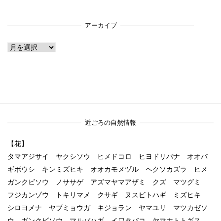
アーカイブ
ア
ー
カ
イ
ブ
近ごろの自然情報
【花】
タマアジサイ ヤクシソウ ヒメドコロ ヒヨドリバナ オオバ
ギボウシ キンミズヒキ オオカモメヅル ヘクソカズラ ヒメ
ガンクビソウ ノササゲ アズマヤマアザミ クズ マツグミ
フジカンゾウ トキリマメ クサギ ヌスビトハギ ミズヒキ
シロヨメナ ヤブミョウガ キジョラン ヤマユリ マツカゼソ
ウ ガンクビソウ マルバハギ イワタバコ ヤマホトトギス