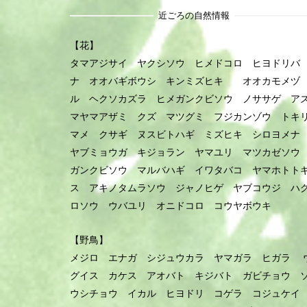
近ごろの自然情報
【花】
タマアジサイ ヤクシソウ ヒメドコロ ヒヨドリバ
ナ オオバギボウシ キンミズヒキ オオカモメヅ
ル ヘクソカズラ ヒメガンクビソウ ノササゲ ア
マヤマアザミ クズ マツグミ フジカンゾウ トキ
マメ クサギ ヌスビトハギ ミズヒキ シロヨメ
ヤブミョウガ キジョラン ヤマユリ マツカゼソ
ガンクビソウ マルバハギ イワタバコ ヤマホトト
ス アキノタムラソウ ジャノヒゲ ヤブコウジ ハ
ロソウ ウバユリ オニドコロ コウヤボウキ
【野鳥】
メジロ エナガ シジュウカラ ヤマガラ ヒガラ 
グイス カケス アオバト キジバト ガビチョウ 
ウシチョウ イカル ヒヨドリ コゲラ コジュケ