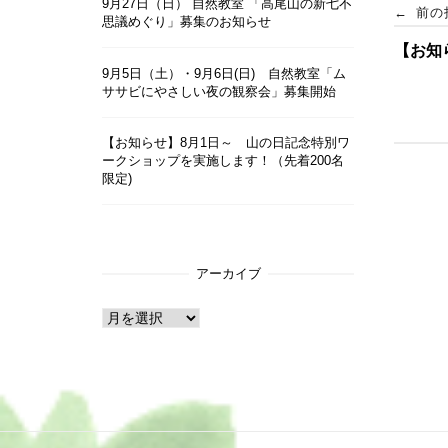
投
9月27日（日） 自然教室 「高尾山の新七不
←
前の
思議めぐり」募集のお知らせ
【お知
稿
9月5日（土）・9月6日(日) 自然教室「ム
ササビにやさしい夜の観察会」募集開始
ナ
【お知らせ】8月1日～ 山の日記念特別ワ
ビ
ークショップを実施します！（先着200名
限定)
ゲ
ー
アーカイブ
シ
ア
ー
ョ
カ
イ
ン
ブ