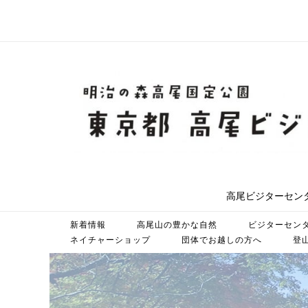
コ
ン
テ
ン
ツ
ホ
へ
ス
ー
キ
ッ
ム
プ
高尾ビジターセン
新着情報
高尾山の豊かな自然
ビジターセン
ネイチャーショップ
団体でお越しの方へ
登