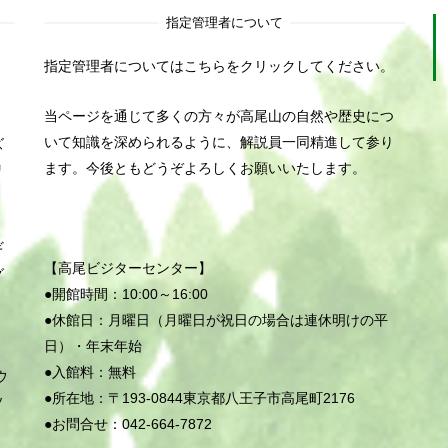
指定管理者について
指定管理者についてはこちらをクリックしてください。
当ページを通じて多くの方々が高尾山の自然や歴史につ
いて知識を深められるように、解説員一同精進して参り
ズ
ます。今後ともどうぞよろしくお願いいたします。
リ
ナ
ウ
ギ
【高尾ビジターセンター】
グ
●開館時間：10:00～16:00
●休館日：月曜日（
月曜日
が
祝日
の
場合
は
連休明けの平
日）・年末年始
●入館料：無料
ウ
●所在地：〒193-0844東京都八王子市高尾町2176
ソ
●お問合せ：042-664-7872
イ