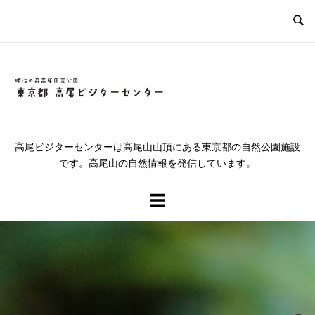
コ
ン
テ
ン
ツ
ホ
へ
ス
ー
キ
高尾ビジターセンターは高尾山山頂にある東京都の自然公園施設
ッ
です。高尾山の自然情報を発信しています。
ム
プ