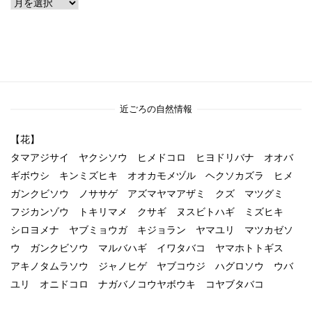
ア
ー
カ
イ
ブ
近ごろの自然情報
【花】
タマアジサイ ヤクシソウ ヒメドコロ ヒヨドリバナ オオバ
ギボウシ キンミズヒキ オオカモメヅル ヘクソカズラ ヒメ
ガンクビソウ ノササゲ アズマヤマアザミ クズ マツグミ
フジカンゾウ トキリマメ クサギ ヌスビトハギ ミズヒキ
シロヨメナ ヤブミョウガ キジョラン ヤマユリ マツカゼソ
ウ ガンクビソウ マルバハギ イワタバコ ヤマホトトギス
アキノタムラソウ ジャノヒゲ ヤブコウジ ハグロソウ ウバ
ユリ オニドコロ ナガバノコウヤボウキ コヤブタバコ